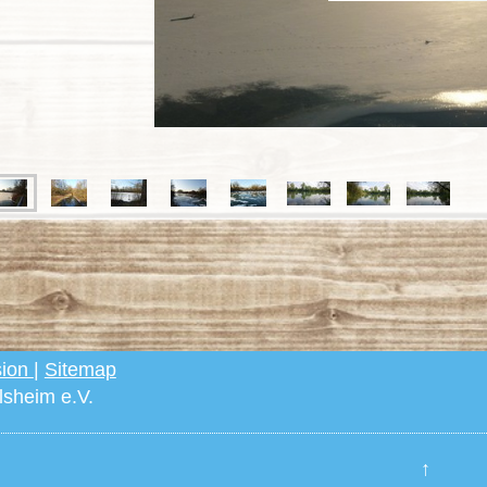
sion
|
Sitemap
sheim e.V.
↑