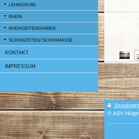
LEHMGRUBE
RHEIN
RHEINSEITENGRÄBEN
SCHONZEITEN/ SCHONMASSE
KONTAKT
IMPRESSUM
Druckver
© ASV Hügel