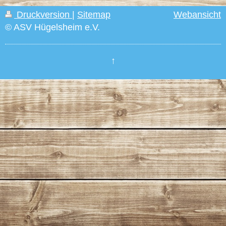
Druckversion
|
Sitemap
Webansicht
© ASV Hügelsheim e.V.
↑