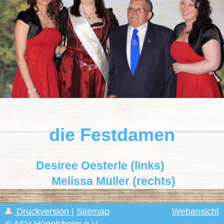
d
ie Festdamen
Desiree Oesterle (links)
Melissa Müller (rechts)
Druckversion
|
Sitemap
Webansicht